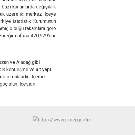
e bazı kanunlarda değişiklik
mak üzere iki merkez ilçeye
rkiye İstatistik Kurumunun
lamış olduğu rakamlara göre
Yüreğir nüfusu 420.929'dür.
ozan ve Aladağ gibi
pık kentleşme ve alt yapı
bep olmaktadır. İlçemiz
göç alan ilçesidir