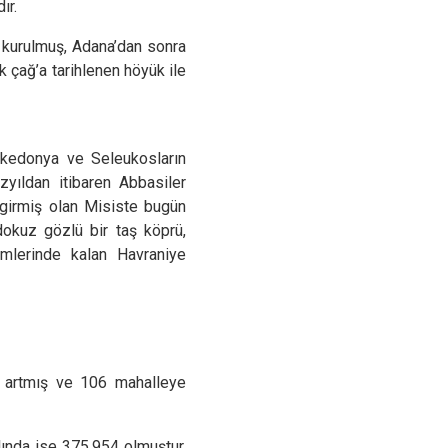
ır.
Sarıçam
e kurulmuş, Adana’dan sonra
Çukurova
ik çağ’a tarihlenen höyük ile
akedonya ve Seleukosların
yıldan itibaren Abbasiler
 girmiş olan Misiste bugün
dokuz gözlü bir taş köprü,
emlerinde kalan Havraniye
t artmış ve 106 mahalleye
ında ise 375.954 olmuştur.