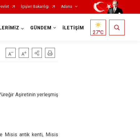
Devlet
İçişleri Bakanlığı
Adana
LERİMİZ
GÜNDEM
İLETİŞİM
27
°C
Saimbeyli
üreğir Aşiretinin yerleşmiş
Seyhan
Tufanbeyli
Yumurtalık
e Misis antik kenti, Misis
Yüreğir