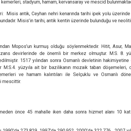
u kemerleri, stadyum, hamam, kervansaray ve mescid bulunmaktad
Karataş
ri: Misis antik, Ceyhan nehri kenarında tarihi ipek yolu üzerind
Kozan
undadır. Misis’in tarihi, antik kentin üzerinde bulunduğu ve neolit
Pozantı
rından Mopos’un kurmuş olduğu söylenmektedir. Hitit, Asur, M
zans devirlerinde de önemli bir merkez olmuştur. M.S. 8. yüz
ilmiştir. 1517 yılından sonra Osmanlı devletinin hakimiyetine
r M.S.4. yüzyıla ait bir bazilikanın mozaik taban döşemeleri, 
kemerleri ve hamam kalıntıları ile Selçuklu ve Osmanlı dön
 mescittir.
nmeden önce 45 mahalle iken daha sonra hizmet alanı 10 ka
u 1990’da 273.829, 1997’da 290.952, 2000’da 322.776 , 2007 yıl