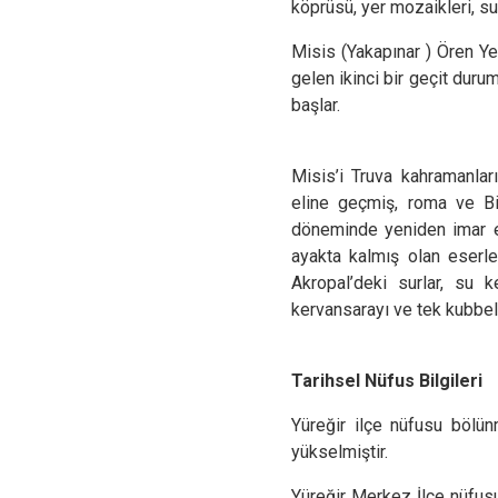
köprüsü, yer mozaikleri, s
Misis (Yakapınar ) Ören Ye
gelen ikinci bir geçit durum
başlar.
Misis’i Truva kahramanla
eline geçmiş, roma ve Bi
döneminde yeniden imar ed
ayakta kalmış olan eserle
Akropal’deki surlar, su 
kervansarayı ve tek kubbeli
Tarihsel Nüfus Bilgileri
Yüreğir ilçe nüfusu bölü
yükselmiştir.
Yüreğir Merkez İlçe nüfus