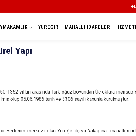
e-
AYMAKAMLIK
YÜREĞİR
MAHALLİ İDARELER
HİZMET
Adana
ürel Yapı
Aladağ
1250-1352 yılları arasında Türk oğuz boyundan Üç oklara mensup Y
lmış olup 05.06.1986 tarih ve 3306 sayılı kanunla kurulmuştur.
Ceyhan
Feke
İmamoğlu
bir yerleşim merkezi olan Yüreğir ilçesi Yakapınar mahallesind
Karaisalı