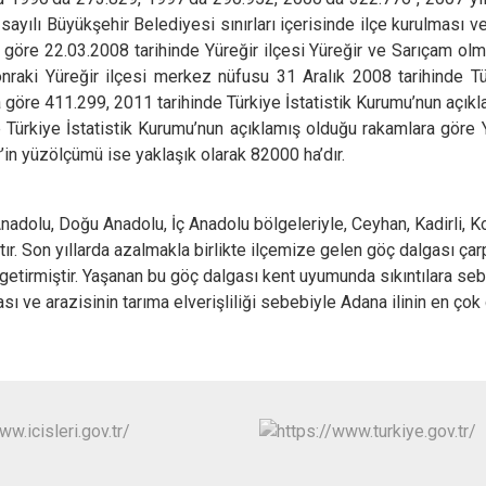
ayılı Büyükşehir Belediyesi sınırları içerisinde ilçe kurulması v
göre 22.03.2008 tarihinde Yüreğir ilçesi Yüreğir ve Sarıçam ol
onraki Yüreğir ilçesi merkez nüfusu 31 Aralık 2008 tarihinde Tü
 göre 411.299, 2011 tarihinde Türkiye İstatistik Kurumu’nun açık
e Türkiye İstatistik Kurumu’nun açıklamış olduğu rakamlara göre 
n yüzölçümü ise yaklaşık olarak 82000 ha’dır.
nadolu, Doğu Anadolu, İç Anadolu bölgeleriyle, Ceyhan, Kadirli, K
ır. Son yıllarda azalmakla birlikte ilçemize gelen göç dalgası çar
 getirmiştir. Yaşanan bu göç dalgası kent uyumunda sıkıntılara se
sı ve arazisinin tarıma elverişliliği sebebiyle Adana ilinin en çok 