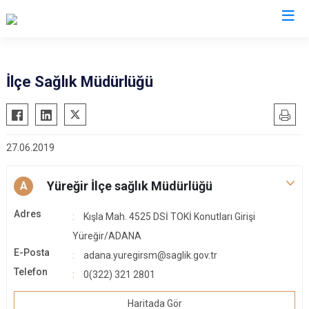
Adana
İlçe Sağlık Müdürlüğü
Aladağ
Saimbeyli
Ceyhan
Seyhan
27.06.2019
Feke
Tufanbeyli
İmamoğlu
Yumurtalık
Yüreğir İlçe sağlık Müdürlüğü
A
Karaisalı
Yüreğir
Adres
Karataş
Sarıçam
Kışla Mah. 4525 DSİ TOKİ Konutları Girişi
Kozan
Yüreğir/ADANA
Çukurova
E-Posta
adana.yuregirsm@saglik.gov.tr
Pozantı
Telefon
0(322) 321 2801
Haritada Gör