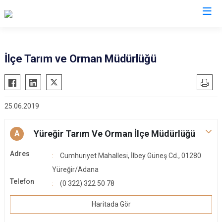
Adana
İlçe Tarım ve Orman Müdürlüğü
Aladağ
Saimbeyli
Ceyhan
Seyhan
25.06.2019
Feke
Tufanbeyli
İmamoğlu
Yumurtalık
Yüreğir Tarım Ve Orman İlçe Müdürlüğü
A
Karaisalı
Yüreğir
Adres
Karataş
Sarıçam
Cumhuriyet Mahallesi, İlbey Güneş Cd., 01280
Kozan
Yüreğir/Adana
Çukurova
Telefon
(0 322) 322 50 78
Pozantı
Haritada Gör