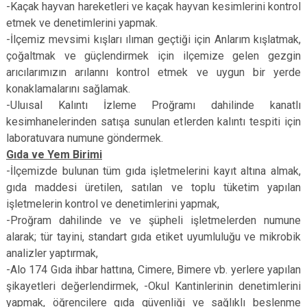
-Kaçak hayvan hareketleri ve kaçak hayvan kesimlerini kontrol
etmek ve denetimlerini yapmak.
-İlçemiz mevsimi kışları ılıman geçtiği için Anlarım kışlatmak,
çoğaltmak ve güçlendirmek için ilçemize gelen gezgin
arıcılarımızın arılannı kontrol etmek ve uygun bir yerde
konaklamalarını sağlamak.
-Uluısal Kalıntı İzleme Proğramı dahilinde kanatlı
kesimhanelerinden satışa sunulan etlerden kalıntı tespiti için
laboratuvara numune göndermek.
Gıda ve Yem Birimi
-İlçemizde bulunan tüm gıda işletmelerini kayıt altına almak,
gıda maddesi üretilen, satılan ve toplu tüketim yapılan
işletmelerin kontrol ve denetimlerini yapmak,
-Proğram dahilinde ve ve şüpheli işletmelerden numune
alarak; tür tayini, standart gıda etiket uyumluluğu ve mikrobik
analizler yaptırmak,
-Alo 174 Gıda ihbar hattına, Cimere, Bimere vb. yerlere yapılan
şikayetleri değerlendirmek, -Okul Kantinlerinin denetimlerini
yapmak, öğrencilere gıda güvenliği ve sağlıklı beslenme