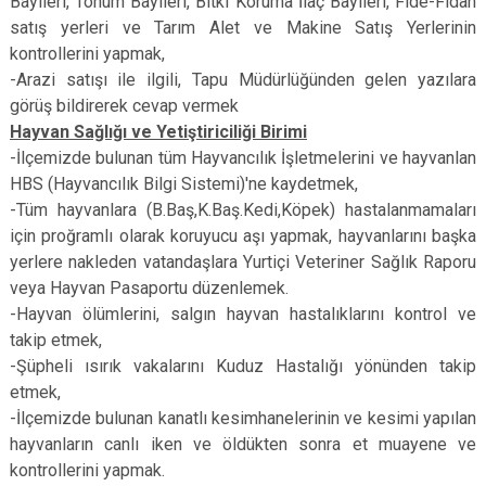
Bayileri, Tohum Bayileri, Bitki Koruma İlaç Bayileri, Fide-Fidan
satış yerleri ve Tarım Alet ve Makine Satış Yerlerinin
kontrollerini yapmak,
-Arazi satışı ile ilgili, Tapu Müdürlüğünden gelen yazılara
görüş bildirerek cevap vermek
Hayvan Sağlığı ve Yetiştiriciliği Birimi
-İlçemizde bulunan tüm Hayvancılık İşletmelerini ve hayvanlan
HBS (Hayvancılık Bilgi Sistemi)'ne kaydetmek,
-Tüm hayvanlara (B.Baş,K.Baş.Kedi,Köpek) hastalanmamaları
için proğramlı olarak koruyucu aşı yapmak, hayvanlarını başka
yerlere nakleden vatandaşlara Yurtiçi Veteriner Sağlık Raporu
veya Hayvan Pasaportu düzenlemek.
-Hayvan ölümlerini, salgın hayvan hastalıklarını kontrol ve
takip etmek,
-Şüpheli ısırık vakalarını Kuduz Hastalığı yönünden takip
etmek,
-İlçemizde bulunan kanatlı kesimhanelerinin ve kesimi yapılan
hayvanların canlı iken ve öldükten sonra et muayene ve
kontrollerini yapmak.