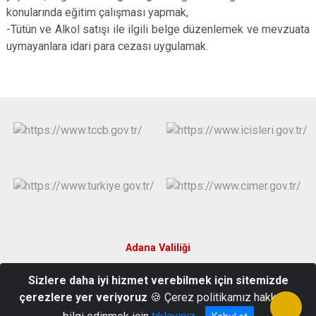
konularında eğitim çalışması yapmak,
-Tütün ve Alkol satışı ile ilgili belge düzenlemek ve mevzuata
uymayanlara idari para cezası uygulamak.
Adana Valiliği
Sizlere daha iyi hizmet verebilmek için sitemizde
Atakent Mah. Fatih Caddesi No 22 Yüreğir/Adana
çerezlere yer veriyoruz
🍪 Çerez politikamız hakkında
(0322) 323 1598